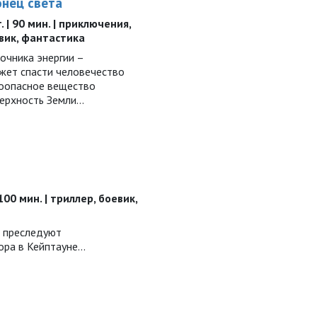
онец света
. | 90 мин. | приключения,
евик, фантастика
очника энергии –
ожет спасти человечество
воопасное вещество
верхность Земли…
100 мин. | триллер, боевик,
а преследуют
ора в Кейптауне…