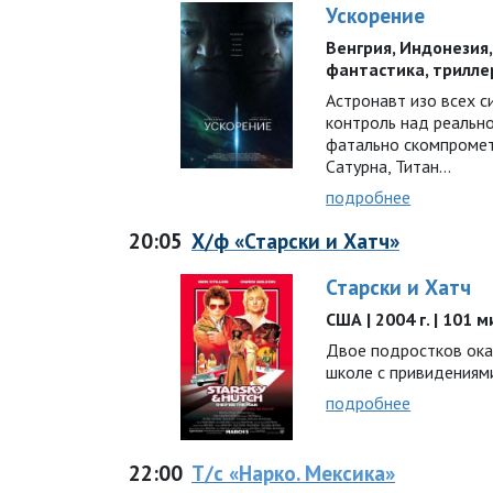
Ускорение
Венгрия, Индонезия, С
фантастика, трилле
Астронавт изо всех с
контроль над реально
фатально скомпромет
Сатурна, Титан…
подробнее
20:05
Х/ф «Старски и Хатч»
Старски и Хатч
США | 2004 г. | 101 
Двое подростков ока
школе с привидения
подробнее
22:00
Т/с «Нарко. Мексика»