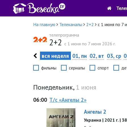
Теле
На главную
Телеканалы
2+2
с 1 июня по 7 
телепрограмма
2+2
c 1 июня по 7 июня 2026 г.
вся неделя
01, пн
02, вт
03, ср
0
фильмы
сериалы
спорт
де
Понедельник,
1 июня
06:00
Т/с «Ангелы 2»
Ангелы 2
Украина | 2021 г. | 