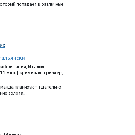
который попадает в различные
и»
тальянски
кобритания, Италия,
111 мин. | криминал, триллер,
команда планируют тщательно
ение золота…
. | боевик,