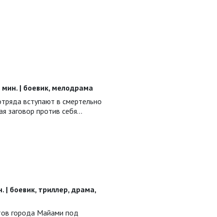
38 мин. | боевик, мелодрама
отряда вступают в смертельно
я заговор против себя...
н. | боевик, триллер, драма,
тов города Майами под