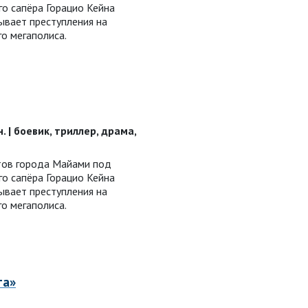
о сапёра Горацио Кейна
ывает преступления на
о мегаполиса.
н. | боевик, триллер, драма,
тов города Майами под
о сапёра Горацио Кейна
ывает преступления на
о мегаполиса.
та»