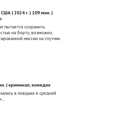
ША | 2024 г. | 109 мин. |
р
ил пытается сохранить
стью на борту, возможно,
ированной миссии на спутник
мин. | криминал, комедия
зались в ловушке в средней
ми…