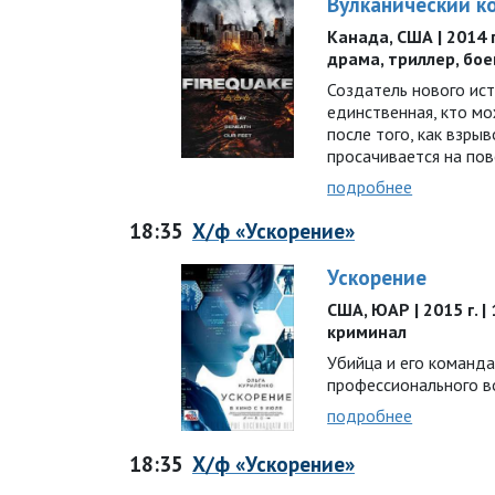
Вулканический к
Канада, США | 2014 г
драма, триллер, бо
Создатель нового ист
единственная, кто м
после того, как взры
просачивается на по
подробнее
18:35
Х/ф «Ускорение»
Ускорение
США, ЮАР | 2015 г. | 
криминал
Убийца и его команд
профессионального в
подробнее
18:35
Х/ф «Ускорение»