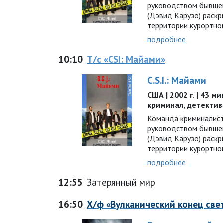
руководством бывшег
(Дэвид Карузо) раскр
территории курортног
подробнее
10:10
Т/с «CSI: Майами»
C.S.I.: Майами
США | 2002 г. | 43 ми
криминал, детектив
Команда криминалис
руководством бывшег
(Дэвид Карузо) раскр
территории курортног
подробнее
12:55
Затерянный мир
16:50
Х/ф «Вулканический конец све