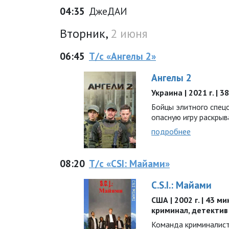
04:35
ДжеДАИ
Вторник,
2 июня
06:45
Т/с «Ангелы 2»
Ангелы 2
Украина | 2021 г. | 
Бойцы элитного спец
опасную игру раскрыва
подробнее
08:20
Т/с «CSI: Майами»
C.S.I.: Майами
США | 2002 г. | 43 ми
криминал, детектив
Команда криминалис