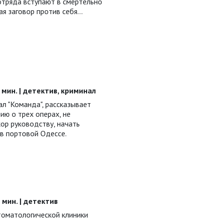
отряда вступают в смертельно
я заговор против себя...
45 мин. | детектив, криминал
л "Команда", рассказывает
ию о трех операх, не
ор руководству, начать
 в портовой Одессе.
5 мин. | детектив
томатологической клиники