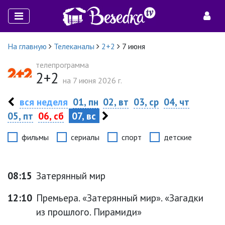
На главную
Телеканалы
2+2
7 июня
телепрограмма
2+2
на 7 июня 2026 г.
вся неделя
01, пн
02, вт
03, ср
04, чт
05, пт
06, сб
07, вс
фильмы
сериалы
спорт
детские
08:15
Затерянный мир
12:10
Премьера. «Затерянный мир». «Загадки
из прошлого. Пирамиди»