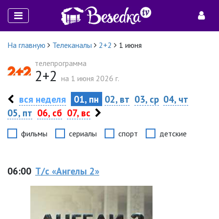
На главную
Телеканалы
2+2
1 июня
телепрограмма
2+2
на 1 июня 2026 г.
вся неделя
01, пн
02, вт
03, ср
04, чт
05, пт
06, сб
07, вс
фильмы
сериалы
спорт
детские
06:00
Т/с «Ангелы 2»