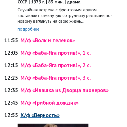
СССР | 1979 г. | 83 мин. | драма
Случайная встреча с фронтовым другом
заставляет замкнутую сотрудницу редакции по-
новому взглянуть на свою жизнь…
подробнее
11:55
М/ф «Волк и теленок»
12:05
М/ф «Баба-Яга против!», 1 с.
12:15
М/ф «Баба-Яга против!», 2 с.
12:25
М/ф «Баба-Яга против!», 3 с.
12:35
М/ф «Ивашка из Дворца пионеров»
12:45
М/ф «Грибной дождик»
12:55
Х/ф «Верность»