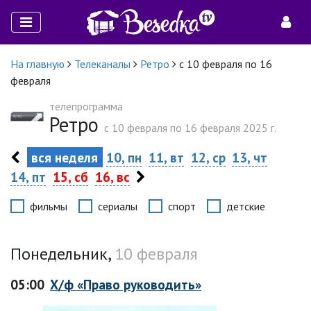
На главную
Телеканалы
Ретро
с 10 февраля по 16
февраля
телепрограмма
Ретро
c 10 февраля по 16 февраля 2025 г.
вся неделя
10, пн
11, вт
12, ср
13, чт
14, пт
15, сб
16, вс
фильмы
сериалы
спорт
детские
Понедельник,
10 февраля
05:00
Х/ф «Право руководить»