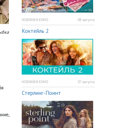
НОВИНКИ КИНО
08 августа
Коктейль 2
лыбка
НОВИНКИ КИНО
07 августа
бя
Стерлинг-Поинт
ние,