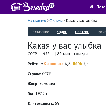
Теле
На главную
Фильмы
Какая у вас улыбка
Описание
Кадры
Постеры
Трей
Какая у вас улыбка
СССР | 1975 г. | 89 мин. | комедия
Кинопоиск
6,8
IMDb
7,4
Рейтинг:
СССР
Страна:
комедия
Жанр:
1975 г.
Год:
89
Длительность: