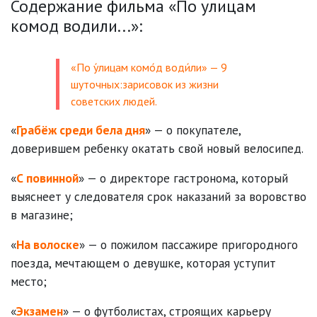
Содержание фильма «По улицам
комод водили...»:
«По у́лицам комо́д води́ли» — 9
шуточных:зарисовок из жизни
советских людей.
«
Грабёж среди бела дня
» — о покупателе,
доверившем ребенку окатать свой новый велосипед.
«
С повинной
» — о директоре гастронома, который
выяснеет у следователя срок наказаний за воровство
в магазине;
«
На волоске
» — о пожилом пассажире пригородного
поезда, мечтающем о девушке, которая уступит
место;
«
Экзамен
» — о футболистах, строящих карьеру