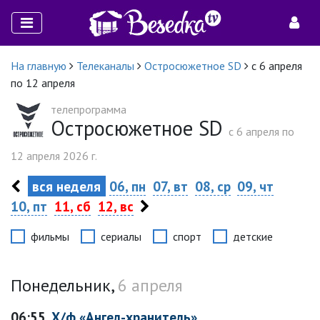
На главную
Телеканалы
Остросюжетное SD
с 6 апреля
по 12 апреля
телепрограмма
Остросюжетное SD
c 6 апреля по
12 апреля 2026 г.
вся неделя
06, пн
07, вт
08, ср
09, чт
10, пт
11, сб
12, вс
фильмы
сериалы
спорт
детские
Понедельник,
6 апреля
06:55
Х/ф «Ангел-хранитель»