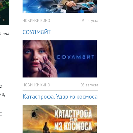
НОВИНКИ КИНО
06 августа
СОУЛМ8ЙТ
я зла
НОВИНКИ КИНО
05 августа
а
ии,
Катастрофа. Удар из космоса
С