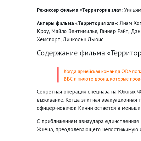
Уилья
Режиссер фильма «Территория зла»:
Лиам Хе
Актеры фильма «Территория зла»:
Кроу
,
Майло Вентимилья
,
Ганнер Райт
,
Дэн
Хемсворт
,
Линкольн Льюис
Содержание фильма «Территори
Когда армейская команда ODA попа
ВВС и пилоте дрона, которые пров
Секретная операция спецназа на Южных Ф
выживание. Когда элитная эвакуационная 
офицер-новичок Кинни остается в меньшин
С приближением авиаудара единственная 
Жнеца, преодолевающего непостижимую оп