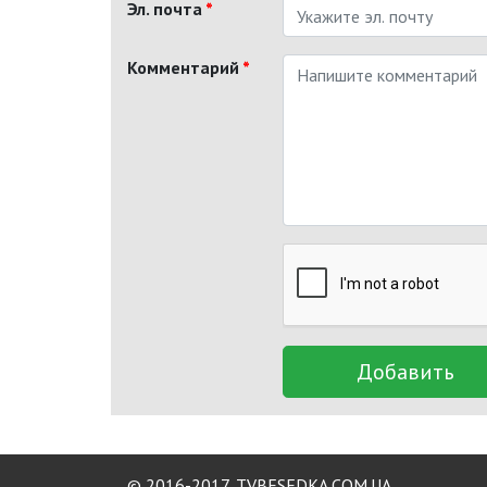
Эл. почта
*
Комментарий
*
Добавить
© 2016-2017,
TVBESEDKA.COM.UA