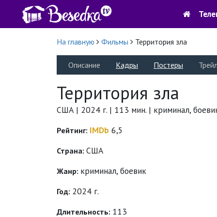
Теле
На главную
Фильмы
Территория зла
Описание
Кадры
Постеры
Трей
Территория зла
США | 2024 г. | 113 мин. | криминал, боеви
IMDb
6,5
Рейтинг:
США
Страна:
криминал
,
боевик
Жанр:
2024 г.
Год:
113
Длительность: