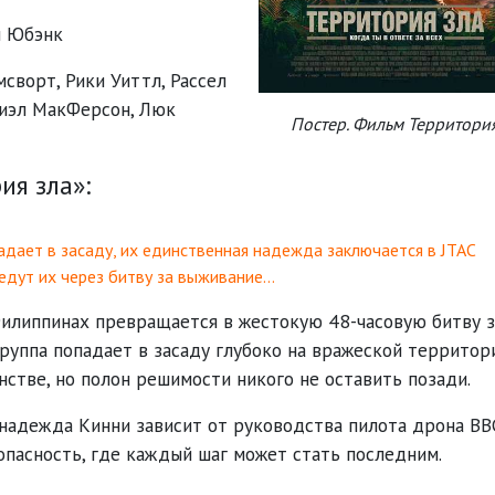
м Юбэнк
мсворт
,
Рики Уиттл
,
Рассел
иэл МакФерсон
,
Люк
Постер. Фильм Территори
я зла»:
дает в засаду, их единственная надежда заключается в JTAC
едут их через битву за выживание…
илиппинах превращается в жестокую 48-часовую битву з
группа попадает в засаду глубоко на вражеской территор
стве, но полон решимости никого не оставить позади.
надежда Кинни зависит от руководства пилота дрона ВВ
асность, где каждый шаг может стать последним.