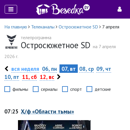
На главную
Телеканалы
Остросюжетное SD
7 апреля
телепрограмма
Остросюжетное SD
на 7 апреля
2026 г.
вся неделя
06, пн
07, вт
08, ср
09, чт
10, пт
11, сб
12, вс
фильмы
сериалы
спорт
детские
07:25
Х/ф «Области тьмы»