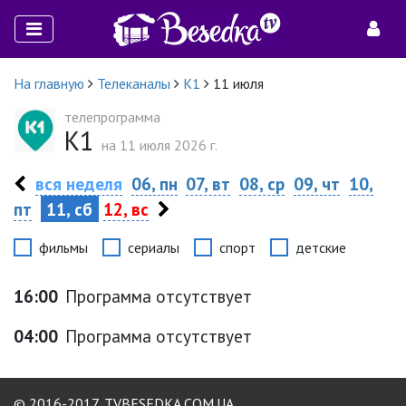
На главную
Телеканалы
К1
11 июля
телепрограмма
К1
на 11 июля 2026 г.
вся неделя
06, пн
07, вт
08, ср
09, чт
10,
пт
11, сб
12, вс
фильмы
сериалы
спорт
детские
16:00
Программа отсутствует
04:00
Программа отсутствует
© 2016-2017,
TVBESEDKA.COM.UA