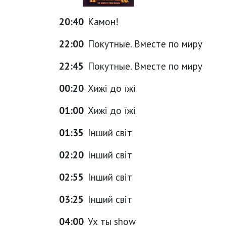
20:40
Камон!
22:00
Покутные. Вместе по миру
22:45
Покутные. Вместе по миру
00:20
Хижі до їжі
01:00
Хижі до їжі
01:35
Інший світ
02:20
Інший світ
02:55
Інший світ
03:25
Інший світ
04:00
Ух ты show