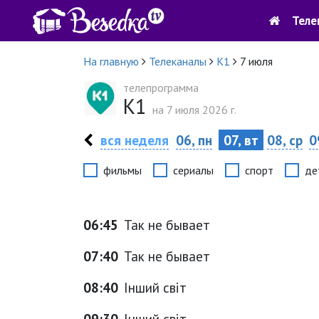
Теле
На главную
Телеканалы
К1
7 июля
телепрограмма
К1
на 7 июля 2026 г.
вся неделя
06, пн
07, вт
08, ср
0
фильмы
сериалы
спорт
де
06:45
Так не бывает
07:40
Так не бывает
08:40
Інший світ
09:30
Інший світ