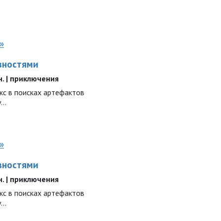
»
вностями
ин. | приключения
с в поисках артефактов
..
»
вностями
ин. | приключения
с в поисках артефактов
..