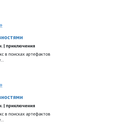
»
вностями
ин. | приключения
с в поисках артефактов
..
»
вностями
ин. | приключения
с в поисках артефактов
..