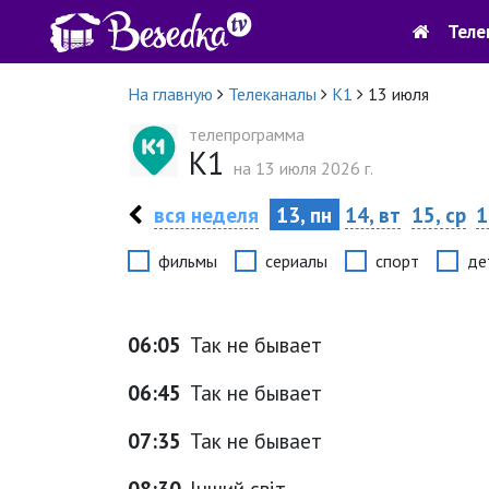
Теле
На главную
Телеканалы
К1
13 июля
телепрограмма
К1
на 13 июля 2026 г.
вся неделя
13, пн
14, вт
15, ср
1
фильмы
сериалы
спорт
де
06:05
Так не бывает
06:45
Так не бывает
07:35
Так не бывает
08:30
Інший світ