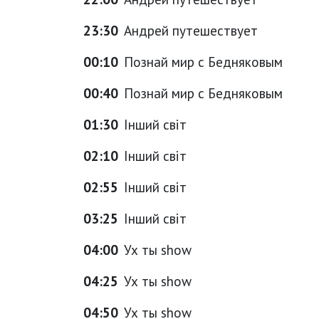
23:30
Андрей путешествует
00:10
Познай мир с Бедняковым
00:40
Познай мир с Бедняковым
01:30
Інший світ
02:10
Інший світ
02:55
Інший світ
03:25
Інший світ
04:00
Ух ты show
04:25
Ух ты show
04:50
Ух ты show