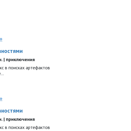
»
вностями
ин. | приключения
с в поисках артефактов
..
»
вностями
ин. | приключения
с в поисках артефактов