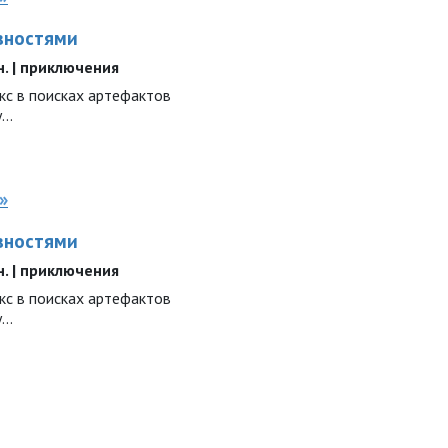
вностями
ин. | приключения
с в поисках артефактов
..
»
вностями
ин. | приключения
с в поисках артефактов
..