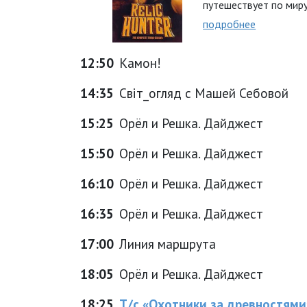
путешествует по миру.
подробнее
12:50
Камон!
14:35
Світ_огляд с Машей Себовой
15:25
Орёл и Решка. Дайджест
15:50
Орёл и Решка. Дайджест
16:10
Орёл и Решка. Дайджест
16:35
Орёл и Решка. Дайджест
17:00
Линия маршрута
18:05
Орёл и Решка. Дайджест
18:25
Т/с «Охотники за древностями