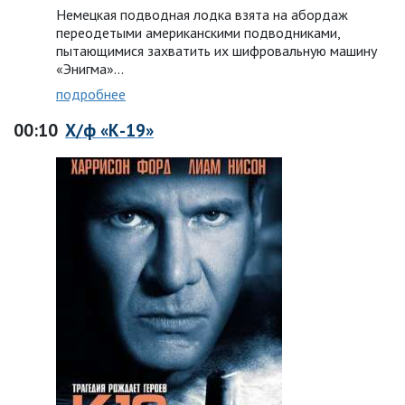
Немецкая подводная лодка взята на абордаж
переодетыми американскими подводниками,
пытающимися захватить их шифровальную машину
«Энигма»…
подробнее
00:10
Х/ф «К-19»