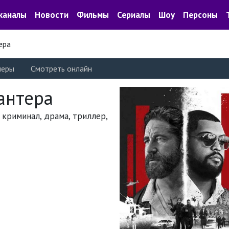
каналы
Новости
Фильмы
Сериалы
Шоу
Персоны
ера
леры
Смотреть онлайн
антера
| криминал, драма, триллер,