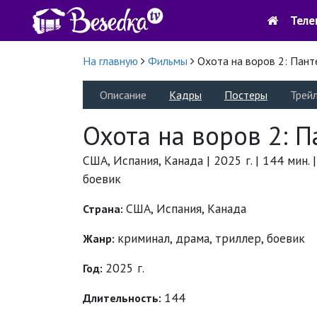
Теле
На главную
Фильмы
Охота на воров 2: Пант
Описание
Кадры
Постеры
Трей
Охота на воров 2: П
США, Испания, Канада | 2025 г. | 144 мин. 
боевик
США, Испания, Канада
Страна:
криминал
,
драма
,
триллер
,
боевик
Жанр:
2025 г.
Год:
144
Длительность: