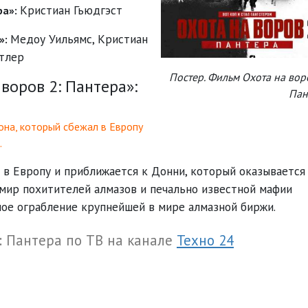
Кристиан Гьюдгэст
ра»:
Медоу Уильямс
,
Кристиан
»:
тлер
Постер. Фильм Охота на вор
воров 2: Пантера»:
Пан
она, который сбежал в Европу
…
 в Европу и приближается к Донни, который оказывается
мир похитителей алмазов и печально известной мафии
ное ограбление крупнейшей в мире алмазной биржи.
: Пантера по ТВ на канале
Техно 24