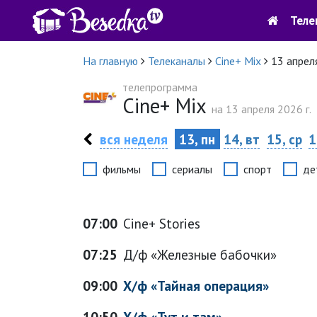
Теле
На главную
Телеканалы
Cine+ Mix
13 апрел
телепрограмма
Cine+ Mix
на 13 апреля 2026 г.
вся неделя
13, пн
14, вт
15, ср
1
фильмы
сериалы
спорт
де
07:00
Cine+ Stories
07:25
Д/ф «Железные бабочки»
09:00
Х/ф «Тайная операция»
10:50
Х/ф «Тут и там»