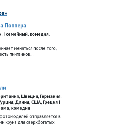
ра»
а Поппера
ин. | семейный, комедия,
инает меняться после того,
шесть пингвинов…
али
ритания, Швеция, Германия,
урция, Дания, США, Греция |
 драма, комедия
фотомоделей отправляется в
и круиз для сверхбогатых