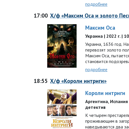
подробнее
17:00
Х/ф «Максим Оса и золото Пес
Максим Оса
Украина | 2022 г. | 
Украина, 1636 год. Н
перевозят золото пол
Максим Оса, пытается
становится подозре
подробнее
18:55
Х/ф «Короли интриги»
Короли интриги
Аргентина, Испания |
детектив
К четырем престарел
проживающим в заго
наведываются два за