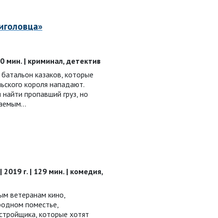
иголовца»
100 мин. | криминал, детектив
а батальон казаков, которые
ьского короля нападают.
 найти пропавший груз, но
ваемым…
 2019 г. | 129 мин. | комедия,
ым ветеранам кино,
родном поместье,
стройщика, которые хотят