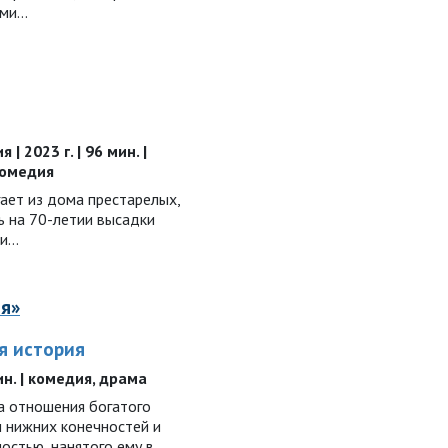
ыми…
| 2023 г. | 96 мин. |
комедия
ает из дома престарелых,
ь на 70-летии высадки
ии…
ия»
я история
мин. | комедия, драма
а отношения богатого
м нижних конечностей и
остью, нанятого ему в