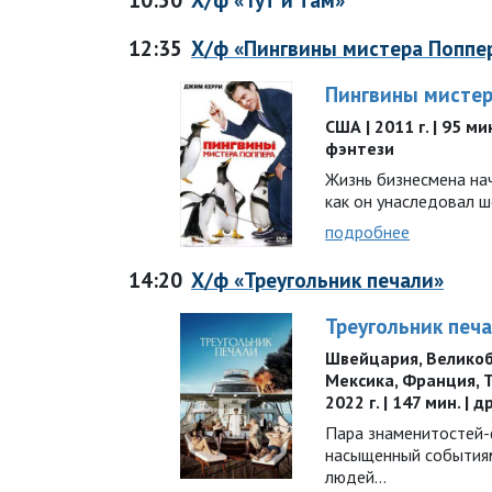
12:35
Х/ф «Пингвины мистера Поппе
Пингвины мистер
США | 2011 г. | 95 м
фэнтези
Жизнь бизнесмена нач
как он унаследовал 
подробнее
14:20
Х/ф «Треугольник печали»
Треугольник печ
Швейцария, Великоб
Мексика, Франция, Т
2022 г. | 147 мин. |
Пара знаменитостей-
насыщенный событиям
людей…