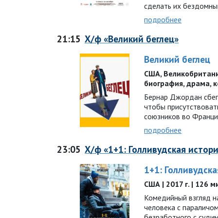
сделать их бездомн
подробнее
21:15
Х/ф «Великий беглец»
Великий беглец
США, Великобритания 
биография, драма, 
Бернар Джордан сбег
чтобы присутствоват
союзников во Франц
подробнее
23:05
Х/ф «1+1: Голливудская истор
1+1: Голливудска
США | 2017 г. | 126 
Комедийный взгляд н
человека с параличо
безработного с судим