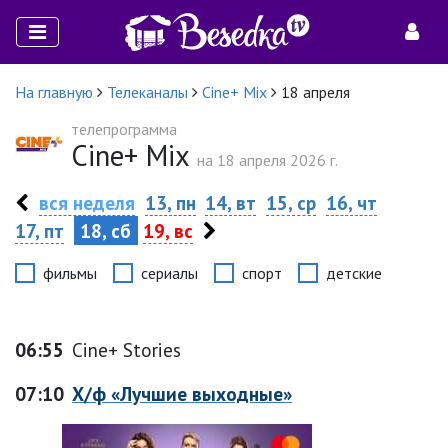
На главную
Телеканалы
Cine+ Mix
18 апреля
телепрограмма
Cine+ Mix
на 18 апреля 2026 г.
вся неделя
13, пн
14, вт
15, ср
16, чт
17, пт
18, сб
19, вс
фильмы
сериалы
спорт
детские
06:55
Cine+ Stories
07:10
Х/ф «Лучшие выходные»