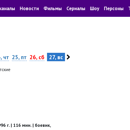
каналы
Новости
Фильмы
Сериалы
Шоу
Персоны
, чт
25, пт
26, сб
27, вс
тские
6 г. | 116 мин. | боевик,