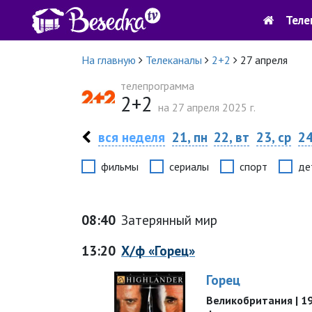
Теле
На главную
Телеканалы
2+2
27 апреля
телепрограмма
2+2
на 27 апреля 2025 г.
вся неделя
21, пн
22, вт
23, ср
24
фильмы
сериалы
спорт
де
08:40
Затерянный мир
13:20
Х/ф «Горец»
Горец
Великобритания | 199