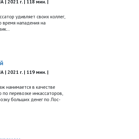
| 2021 г. | 118 мин. |
сатор удивляет своих коллег,
о время нападения на
вик…
ий
| 2021 г. | 119 мин. |
аж нанимается в качестве
 по перевозке инкассаторов,
озку больших денег по Лос-