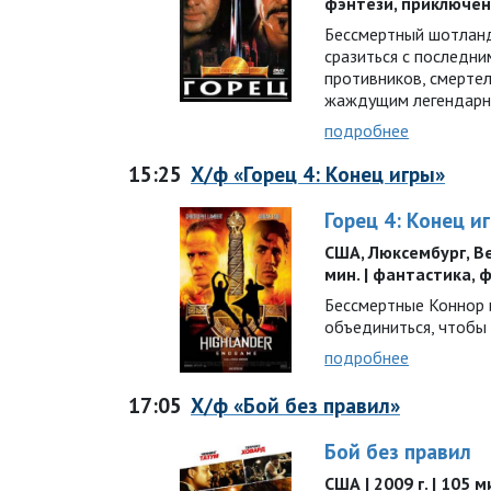
фэнтези, приключе
Бессмертный шотлан
сразиться с последни
противников, смерте
жаждущим легендарно
подробнее
15:25
Х/ф «Горец 4: Конец игры»
Горец 4: Конец и
США, Люксембург, Ве
мин. | фантастика, 
Бессмертные Коннор
объединиться, чтобы
подробнее
17:05
Х/ф «Бой без правил»
Бой без правил
США | 2009 г. | 105 м