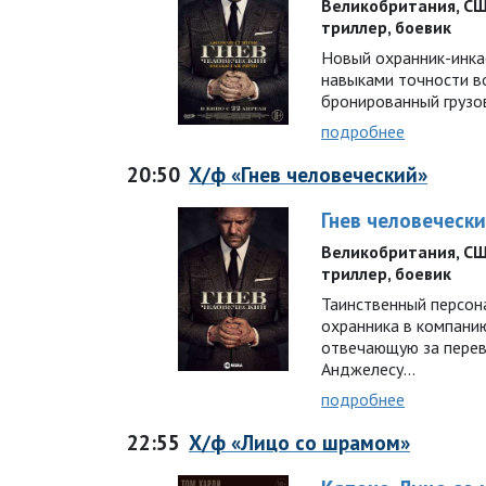
Великобритания, США 
триллер, боевик
Новый охранник-инкас
навыками точности в
бронированный грузо
подробнее
20:50
Х/ф «Гнев человеческий»
Гнев человеческ
Великобритания, США 
триллер, боевик
Таинственный персон
охранника в компанию
отвечающую за перев
Анджелесу…
подробнее
22:55
Х/ф «Лицо со шрамом»