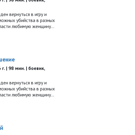
ен вернуться в игру и
можных убийства в разных
спасти любимую женщину…
шение
. | 98 мин. | боевик,
ен вернуться в игру и
можных убийства в разных
спасти любимую женщину…
ий