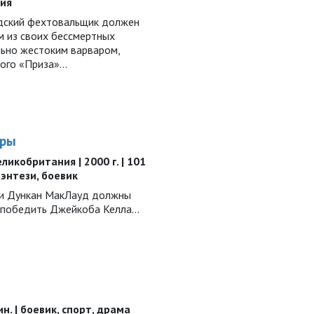
ния
дский фехтовальщик должен
м из своих бессмертных
льно жестоким варваром,
го «Приза»...
гры
ликобритания | 2000 г. | 101
фэнтези, боевик
 и Дункан МакЛауд должны
 победить Джейкоба Келла…
ин. | боевик, спорт, драма