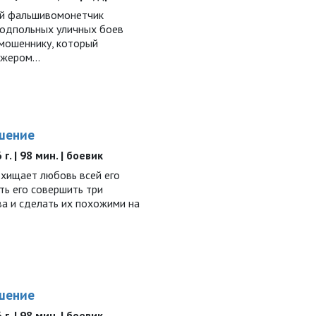
й фальшивомонетчик
подпольных уличных боев
мошеннику, который
еджером…
шение
г. | 98 мин. | боевик
хищает любовь всей его
ть его совершить три
а и сделать их похожими на
шение
. | 98 мин. | боевик,