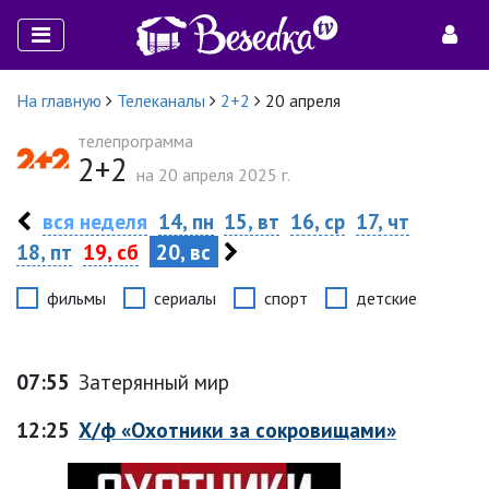
На главную
Телеканалы
2+2
20 апреля
телепрограмма
2+2
на 20 апреля 2025 г.
вся неделя
14, пн
15, вт
16, ср
17, чт
18, пт
19, сб
20, вс
фильмы
сериалы
спорт
детские
07:55
Затерянный мир
12:25
Х/ф «Охотники за сокровищами»