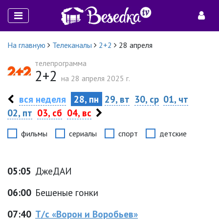
На главную
Телеканалы
2+2
28 апреля
телепрограмма
2+2
на 28 апреля 2025 г.
вся неделя
28, пн
29, вт
30, ср
01, чт
02, пт
03, сб
04, вс
фильмы
сериалы
спорт
детские
05:05
ДжеДАИ
06:00
Бешеные гонки
07:40
Т/с «Ворон и Воробьев»