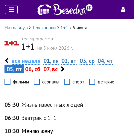
На главную
Телеканалы
1+1
5 июня
телепрограмма
1+1
на 5 июня 2026 г.
вся неделя
01, пн
02, вт
03, ср
04, чт
05, пт
06, сб
07, вс
фильмы
сериалы
спорт
детские
05:30
Жизнь известных людей
06:30
Завтрак с 1+1
10:30
Меняю жену