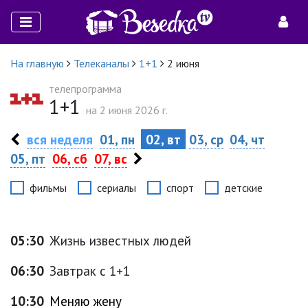
На главную
Телеканалы
1+1
2 июня
телепрограмма
1+1
на 2 июня 2026 г.
вся неделя
01, пн
02, вт
03, ср
04, чт
05, пт
06, сб
07, вс
фильмы
сериалы
спорт
детские
05:30
Жизнь известных людей
06:30
Завтрак с 1+1
10:30
Меняю жену