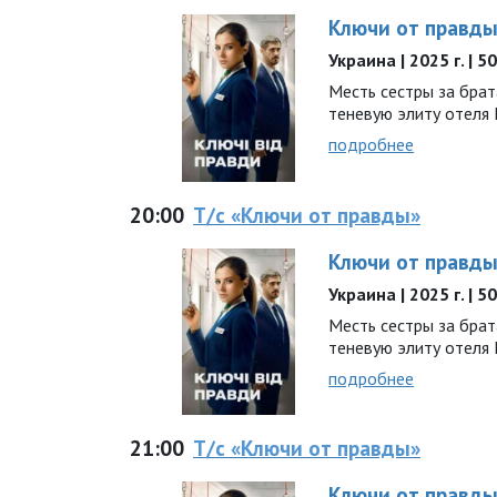
Ключи от правд
Украина | 2025 г. | 5
Месть сестры за брат
теневую элиту отеля Li
подробнее
20:00
Т/с «Ключи от правды»
Ключи от правд
Украина | 2025 г. | 5
Месть сестры за брат
теневую элиту отеля Li
подробнее
21:00
Т/с «Ключи от правды»
Ключи от правд