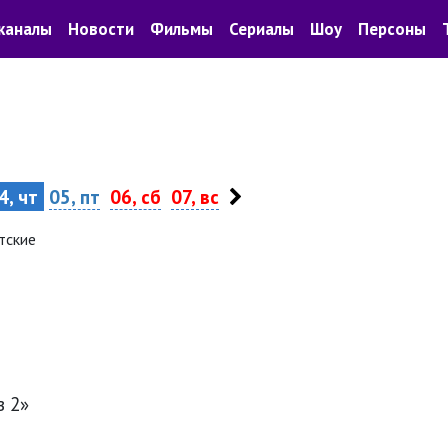
каналы
Новости
Фильмы
Сериалы
Шоу
Персоны
4, чт
05, пт
06, сб
07, вс
тские
в 2»