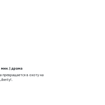
ы
0 мин. | драма
а превращается в охоту на
berty!..