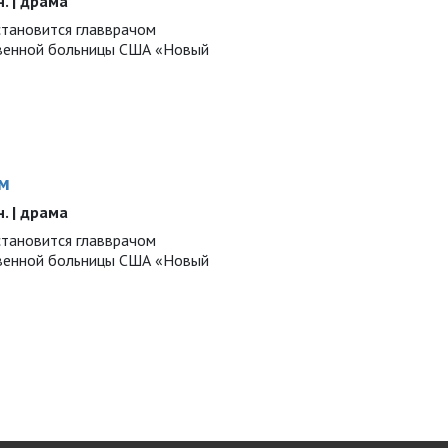
н. | драма
становится главврачом
твенной больницы США «Новый
м
н. | драма
становится главврачом
твенной больницы США «Новый