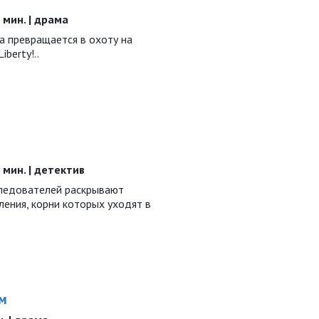
0 мин. | драма
а превращается в охоту на
berty!..
5 мин. | детектив
ледователей раскрывают
ения, корни которых уходят в
м