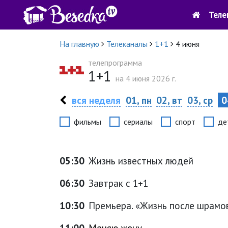
Теле
На главную
Телеканалы
1+1
4 июня
телепрограмма
1+1
на 4 июня 2026 г.
вся неделя
01, пн
02, вт
03, ср
0
фильмы
сериалы
спорт
де
05:30
Жизнь известных людей
06:30
Завтрак с 1+1
10:30
Премьера. «Жизнь после шрамо
11:00
Меняю жену