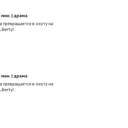
ы
0 мин. | драма
а превращается в охоту на
berty!..
ы
0 мин. | драма
а превращается в охоту на
berty!..
ы