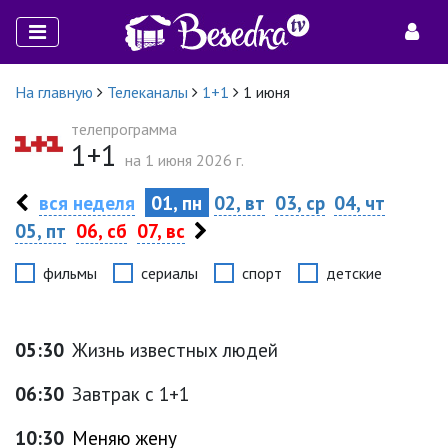
На главную
Телеканалы
1+1
1 июня
телепрограмма
1+1
на 1 июня 2026 г.
вся неделя
01, пн
02, вт
03, ср
04, чт
05, пт
06, сб
07, вс
фильмы
сериалы
спорт
детские
05:30
Жизнь известных людей
06:30
Завтрак с 1+1
10:30
Меняю жену