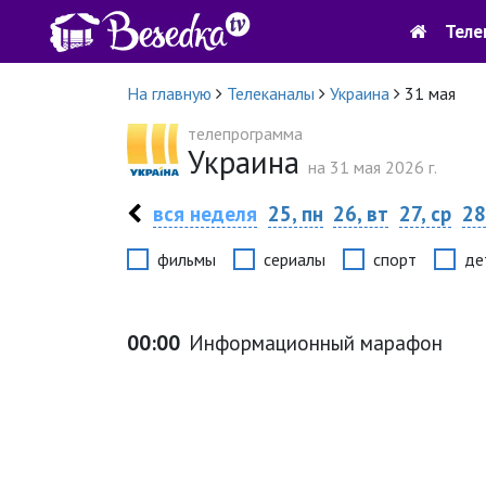
Теле
На главную
Телеканалы
Украина
31 мая
телепрограмма
Украина
на 31 мая 2026 г.
вся неделя
25, пн
26, вт
27, ср
28
фильмы
сериалы
спорт
де
00:00
Информационный марафон