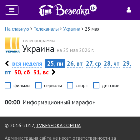
На главную
Телеканалы
Украина
25 мая
телепрограмма
Украина
на 25 мая 2026 г.
вся неделя
25, пн
26, вт
27, ср
28, чт
29,
пт
30, сб
31, вс
фильмы
сериалы
спорт
детские
00:00
Информационный марафон
© 2016-2017,
TVBESEDKA.COM.UA
Администрация сайта не несет ответственности за