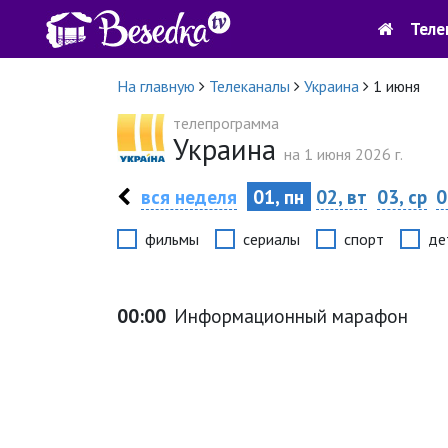
Теле
На главную
Телеканалы
Украина
1 июня
телепрограмма
Украина
на 1 июня 2026 г.
вся неделя
01, пн
02, вт
03, ср
0
фильмы
сериалы
спорт
де
00:00
Информационный марафон