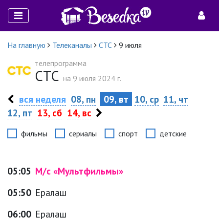
На главную
Телеканалы
СТС
9 июля
телепрограмма
СТС
на 9 июля 2024 г.
вся неделя
08, пн
09, вт
10, ср
11, чт
12, пт
13, сб
14, вс
фильмы
сериалы
спорт
детские
05:05
М/с «Мультфильмы»
05:50
Ералаш
06:00
Ералаш