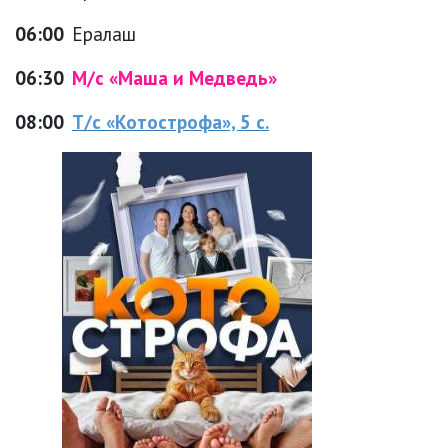
06:00
Ералаш
06:30
М/с «Маша и Медведь»
08:00
Т/с «Котострофа», 5 с.