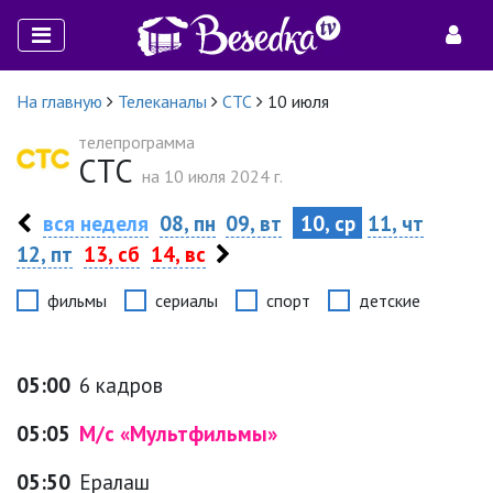
На главную
Телеканалы
СТС
10 июля
телепрограмма
СТС
на 10 июля 2024 г.
вся неделя
08, пн
09, вт
10, ср
11, чт
12, пт
13, сб
14, вс
фильмы
сериалы
спорт
детские
05:00
6 кадров
05:05
М/с «Мультфильмы»
05:50
Ералаш