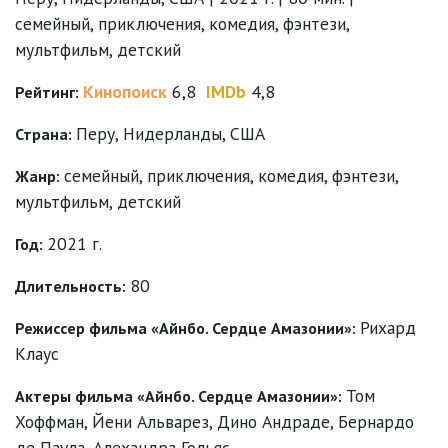
семейный, приключения, комедия, фэнтези,
мультфильм, детский
Кинопоиск
6,8
IMDb
4,8
Рейтинг:
Перу, Нидерланды, США
Страна:
семейный
,
приключения
,
комедия
,
фэнтези
,
Жанр:
мультфильм
,
детский
2021 г.
Год:
80
Длительность:
Рихард
Режиссер фильма «Айнбо. Сердце Амазонии»:
Клаус
Том
Актеры фильма «Айнбо. Сердце Амазонии»:
Хоффман
,
Йени Альварез
,
Дино Андраде
,
Бернардо
де Паула
,
Алехандра Гольяс