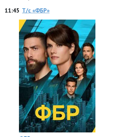
11:45
Т/с «ФБР»