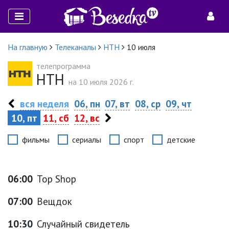
На главную
Телеканалы
НТН
10 июля
телепрограмма
НТН
на 10 июля 2026 г.
вся неделя
06, пн
07, вт
08, ср
09, чт
10, пт
11, сб
12, вс
фильмы
сериалы
спорт
детские
06:00
Top Shop
07:00
Вещдок
10:30
Случайный свидетель