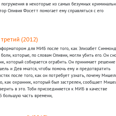
 погружения в некоторые из самых безумных криминаль
тор Оливия Фосетт помогает ему справляться с его
третий (2012)
нформатором для МИБ после того, как Элизабет Симмон
боли, которые, по словам Оливии, могли убить его. Он сн
анк, который собирается ограбить. Он принимает решение
ишель и Дев мчатся, чтобы помочь ему и предотвратить
остях после того, как он потребует узнать, почему Мишел
о, как охранник, который был застрелен, сообщает Мише
 верить в это. Тоби присоединяется к МИБ в качестве
Б большую часть времени,