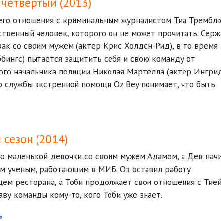
 четвертый (2013)
 его отношения с криминальным журналистом Тиа Трембл
ственный человек, которого он не может прочитать. Серж
к со своим мужем (актер Крис Холден-Рид), в то время 
бингс) пытается защитить себя и свою команду от
ого начальника полиции Николая Мартелла (актер Ингри
р службы экстренной помощи Oz Bey понимает, что быть
 сезон (2014)
ю маленькой девочки со своим мужем Адамом, а Дев нач
м ученым, работающим в МИБ. Оз оставил работу
ем ресторана, а Тоби продолжает свои отношения с Тией
ву команды кому-то, кого Тоби уже знает.
ь