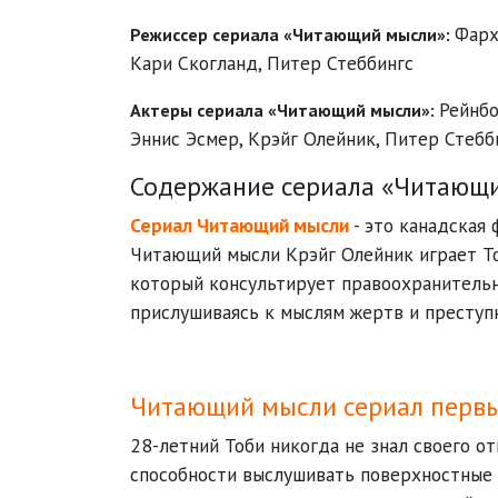
Фарх
Режиссер сериала «Читающий мысли»:
Кари Скогланд
,
Питер Стеббингс
Рейнб
Актеры сериала «Читающий мысли»:
Эннис Эсмер
,
Крэйг Олейник
,
Питер Стебб
Содержание сериала «Читающи
Сериал Читающий мысли
- это канадская 
Читающий мысли Крэйг Олейник играет То
который консультирует правоохранительн
прислушиваясь к мыслям жертв и преступ
Читающий мысли сериал первы
28-летний Тоби никогда не знал своего от
способности выслушивать поверхностные 