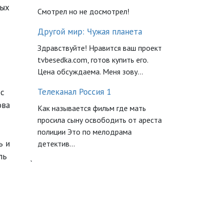
ных
Смотрел но не досмотрел!
Другой мир: Чужая планета
Здравствуйте! Нравится ваш проект
tvbesedka.com, готов купить его.
Цена обсуждаема. Меня зову...
Телеканал Россия 1
дс
ова
Как называется фильм где мать
просила сыну освободить от ареста
полиции Это по мелодрама
ь и
детектив...
ль
`