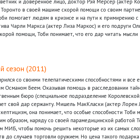
советник и доверенное лицо, доктор Рэй Мерсер (актер К
д Торонто в своей машине скорой помощи со своим партн
Тоби помогает людям в кризисе и на пути к примирению с
ва Чарли Маркса (актер Лиза Маркос) и его подруги Ол
скорой помощи, Тоби понимает, что его дар читать мысли
й сезон (2011)
мирился со своими телепатическими способностями и все 
м Османом Беем. Оказывая помощь в расследовании тай
твенным бюро (специальное подразделение Королевской
ает свой дар сержанту. Мишель МакКласки (актер Лорен 
скептицизм, она понимает, что особые способности Тоби 
им образом, наряду со своей парамедицинской работой Т
м МИБ, чтобы помочь решить некоторые из их самых сл
в до случаев торговли оружием. Но цена такого подарка 