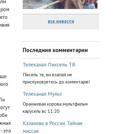
олм
ером
 его
все новости
ивия
Последние комментарии
Телеканал Пиксель ТВ
Піксель тв, ви взагалі не
еще
прислуховуетесь до коментарів!
ного
Телеканал Мульт
Ли
Оранжевая корова мультфильм
могут
карусель вс 11:20
оби
ожных
Казанова в России. Тайная
- это
миссия