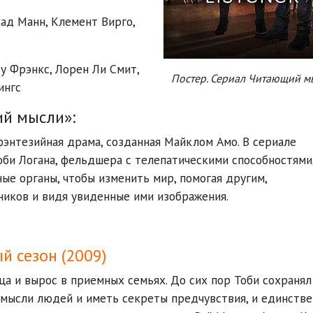
ад Манн
,
Клемент Вирго
,
оу Фрэнкс
,
Лорен Ли Смит
,
Постер. Сериал Читающий м
ингс
й мысли»:
фэнтезийная драма, созданная Майклом Амо. В сериале
би Логана, фельдшера с телепатическими способностями
ые органы, чтобы изменить мир, помогая другим,
ников и видя увиденные ими изображения.
й сезон (2009)
ца и вырос в приемных семьях. До сих пор Тоби сохранял
мысли людей и иметь секреты предчувствия, и единстве