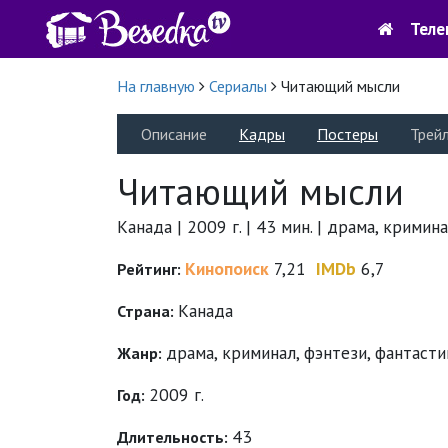
Теле
На главную
Сериалы
Читающий мысли
Описание
Кадры
Постеры
Трей
Читающий мысли
Канада | 2009 г. | 43 мин. | драма, кримин
Кинопоиск
7,21
IMDb
6,7
Рейтинг:
Канада
Страна:
драма
,
криминал
,
фэнтези
,
фантасти
Жанр:
2009 г.
Год:
43
Длительность: