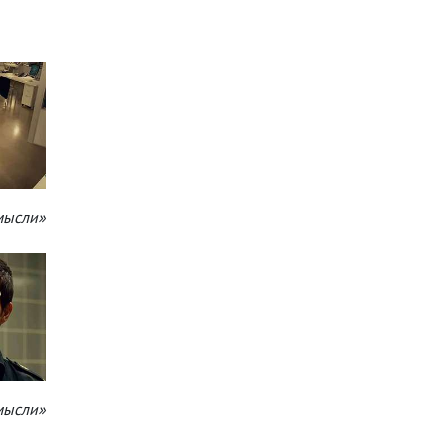
мысли»
мысли»