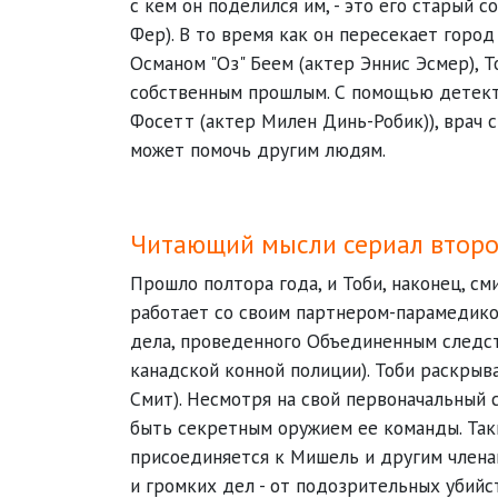
с кем он поделился им, - это его старый 
Фер). В то время как он пересекает горо
Османом "Оз" Беем (актер Эннис Эсмер), 
собственным прошлым. С помощью детекти
Фосетт (актер Милен Динь-Робик)), врач 
может помочь другим людям.
Читающий мысли сериал второ
Прошло полтора года, и Тоби, наконец, с
работает со своим партнером-парамедико
дела, проведенного Объединенным следс
канадской конной полиции). Тоби раскрыв
Смит). Несмотря на свой первоначальный 
быть секретным оружием ее команды. Так
присоединяется к Мишель и другим члена
и громких дел - от подозрительных убийст