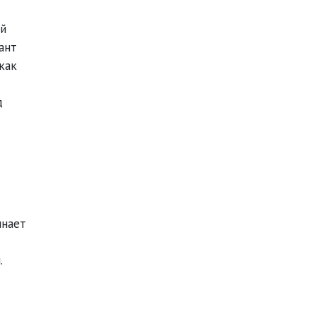
эй
ант
как
д
инает
.