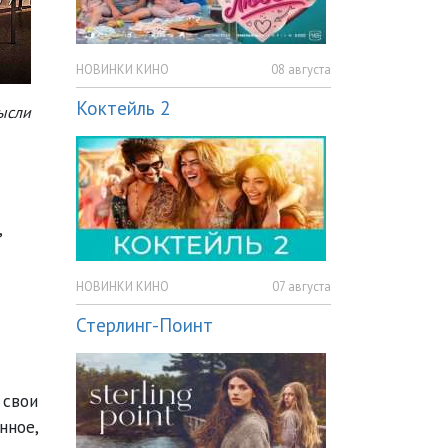
НОВИНКИ КИНО
08 августа
Коктейль 2
ысли
,
НОВИНКИ КИНО
07 августа
Стерлинг-Поинт
 свои
нное,