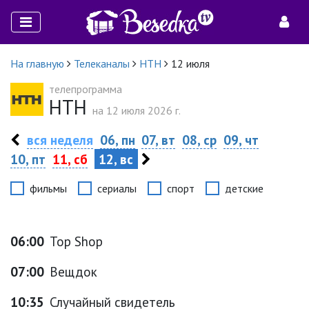
На главную
Телеканалы
НТН
12 июля
телепрограмма
НТН
на 12 июля 2026 г.
вся неделя
06, пн
07, вт
08, ср
09, чт
10, пт
11, сб
12, вс
фильмы
сериалы
спорт
детские
06:00
Top Shop
07:00
Вещдок
10:35
Случайный свидетель