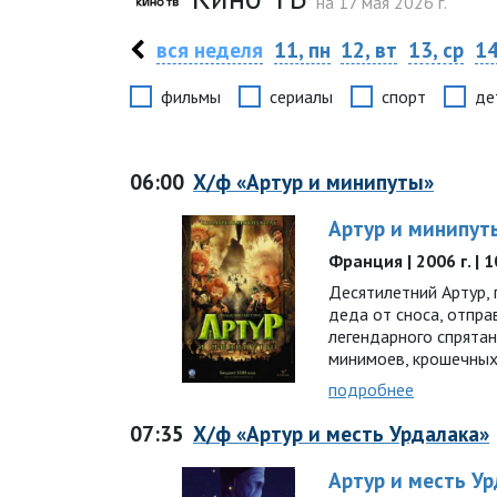
на 17 мая 2026 г.
вся неделя
11, пн
12, вт
13, ср
14
фильмы
сериалы
спорт
де
06:00
Х/ф «Артур и минипуты»
Артур и минипут
Франция | 2006 г. | 
Десятилетний Артур, 
деда от сноса, отпра
легендарного спрятан
минимоев, крошечны
подробнее
07:35
Х/ф «Артур и месть Урдалака»
Артур и месть У