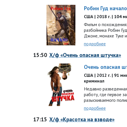
Робин Гуд начал
США | 2018 г. | 104 
Фильм о похождениях
разбойника Робин Гуд
Джоне, монахе Туке 
подробнее
15:50
Х/ф «Очень опасная штучка»
Очень опасная ш
США | 2012 г. | 91 ми
криминал
Недавно разведенная
работу, где первое з
разыскиваемого поли
подробнее
17:15
Х/ф «Красотка на взводе»