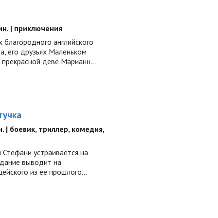
о
мин. | приключения
 благородного английского
а, его друзьях Маленьком
и прекрасной деве Марианн…
тучка
н. | боевик, триллер, комедия,
 Стефани устраивается на
адание выводит на
цейского из ее прошлого…