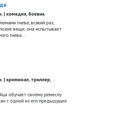
оде
н. | комедия, боевик
емами гнева, всякий раз,
лохие вещи, она испытывает
ного гнева…
н. | криминал, триллер,
йца обучает своему ремеслу
зан с одной из его предыдущих