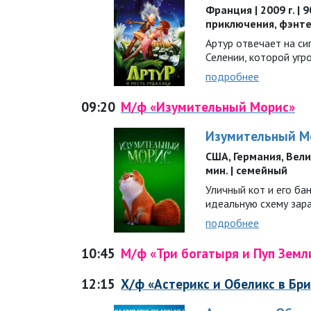
Франция | 2009 г. | 
приключения, фэнте
Артур отвечает на си
Селении, которой угр
подробнее
09:20
М/ф «Изумительный Морис»
Изумительный М
США, Германия, Велик
мин. | семейный
Уличный кот и его б
идеальную схему зар
подробнее
10:45
М/ф «Три богатыря и Пуп Земл
12:15
Х/ф «Астерикс и Обеликс в Бр