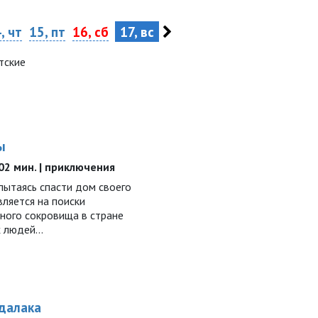
, чт
15, пт
16, сб
17, вс
тские
ы
102 мин. | приключения
пытаясь спасти дом своего
вляется на поиски
ного сокровища в стране
х людей…
рдалака