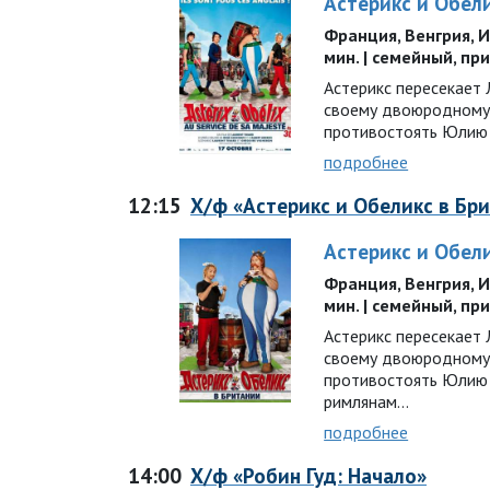
Астерикс и Обел
Франция, Венгрия, Ит
мин. | семейный, пр
Астерикс пересекает
своему двоюродному 
противостоять Юлию
подробнее
12:15
Х/ф «Астерикс и Обеликс в Бр
Астерикс и Обел
Франция, Венгрия, Ит
мин. | семейный, пр
Астерикс пересекает
своему двоюродному 
противостоять Юлию
римлянам…
подробнее
14:00
Х/ф «Робин Гуд: Начало»