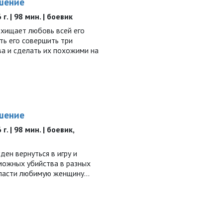
шение
г. | 98 мин. | боевик
хищает любовь всей его
ть его совершить три
а и сделать их похожими на
шение
. | 98 мин. | боевик,
ен вернуться в игру и
можных убийства в разных
спасти любимую женщину…