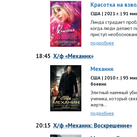
Красотка на взв
США | 2021 г. | 91 ми
Линда страдает пробл
когда люди делают п
приступ необоснован
подробнее
18:45
Х/ф «Механик»
Механик
США | 2010 г. | 93 ми
боевик
Элитный наемный уби
ученика, который свя
жертв…
подробнее
20:15
Х/ф «Механик: Воскрешение»