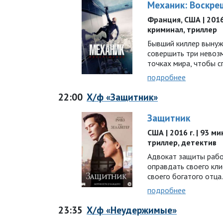
Механик: Воскре
Франция, США | 2016 г
криминал, триллер
Бывший киллер вынужд
совершить три невоз
точках мира, чтобы 
подробнее
22:00
Х/ф «Защитник»
Защитник
США | 2016 г. | 93 ми
триллер, детектив
Адвокат защиты рабо
оправдать своего кл
своего богатого отц
подробнее
23:35
Х/ф «Неудержимые»