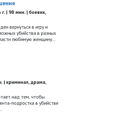
шение
. | 98 мин. | боевик,
ен вернуться в игру и
можных убийства в разных
спасти любимую женщину…
н. | криминал, драма,
тает над тем, чтобы
иента-подростка в убийстве
а…