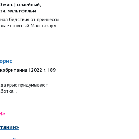
90 мин. | семейный,
зи, мультфильм
гнал бедствия от принцессы
ожает гнусный Мальтазард.
орис
обритания | 2022 г. | 89
анда крыс придумывают
аботка…
и»
итании»