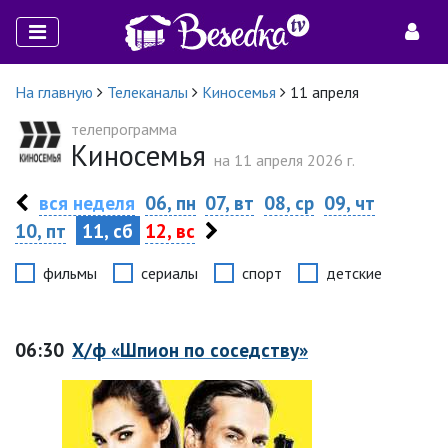
На главную
Телеканалы
Киносемья
11 апреля
телепрограмма
Киносемья
на 11 апреля 2026 г.
вся неделя
06, пн
07, вт
08, ср
09, чт
10, пт
11, сб
12, вс
фильмы
сериалы
спорт
детские
06:30
Х/ф «Шпион по соседству»