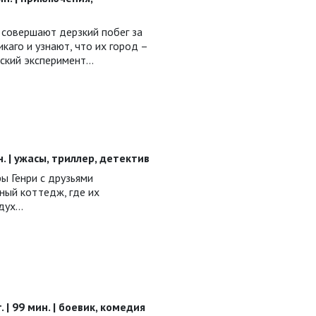
я совершают дерзкий побег за
каго и узнают, что их город –
ский эксперимент…
ин. | ужасы, триллер, детектив
ы Генри с друзьями
ный коттедж, где их
 дух…
. | 99 мин. | боевик, комедия