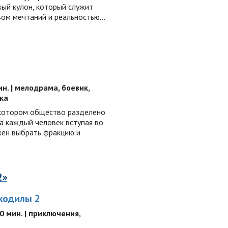
ый кулон, который служит
ом мечтаний и реальностью...
мин. | мелодрама, боевик,
ка
в котором общество разделено
да каждый человек вступая во
жен выбрать фракцию и
2»
кодилы 2
90 мин. | приключения,