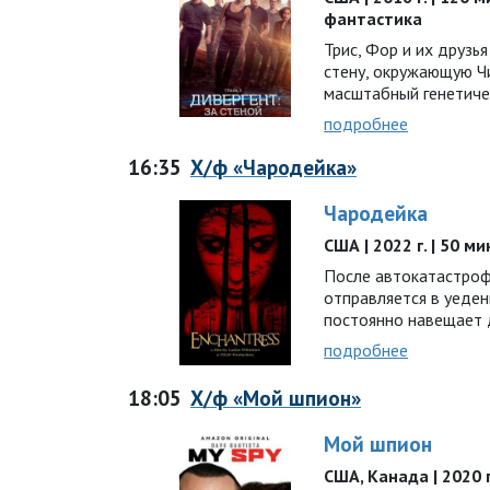
фантастика
Трис, Фор и их друзь
стену, окружающую Чи
масштабный генетиче
подробнее
16:35
Х/ф «Чародейка»
Чародейка
США | 2022 г. | 50 м
После автокатастроф
отправляется в уеден
постоянно навещает
подробнее
18:05
Х/ф «Мой шпион»
Мой шпион
США, Канада | 2020 г