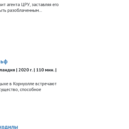
т агента ЦРУ, заставляя его
быть разоблаченным…
льф
ндия | 2020 г. | 110 мин. |
дыхе в Корнуолле встречают
существо, способное
окодилы