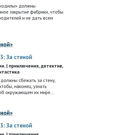
окодилы» должны
чное закрытие фабрики, чтобы
родителей и не дать всем
еной»
3: За стеной
мин. | приключения, детектив,
антастика
 должны сбежать за стену,
тобы, наконец, узнать
об окружающем их мире…
еной»
3: За стеной
мин. | приключения,