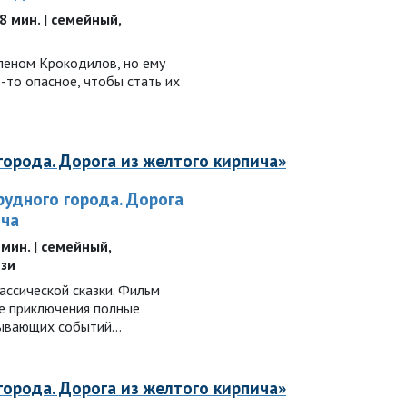
98 мин. | семейный,
леном Крокодилов, но ему
-то опасное, чтобы стать их
орода. Дорога из желтого кирпича»
удного города. Дорога
ича
3 мин. | семейный,
ези
ассической сказки. Фильм
е приключения полные
тывающих событий…
орода. Дорога из желтого кирпича»