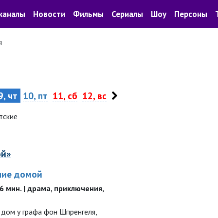
каналы
Новости
Фильмы
Сериалы
Шоу
Персоны
я
, чт
10, пт
11, сб
12, вс
тские
ой»
ние домой
 96 мин. | драма, приключения,
 дом у графа фон Шпренгеля,