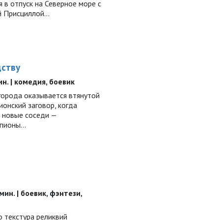
 в отпуск на Северное море с
ой Присциллой…
дству
мин. | комедия, боевик
города оказывается втянутой
онский заговор, когда
х новые соседи —
шпионы…
 мин. | боевик, фэнтези,
о текстура реликвий