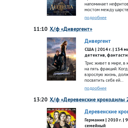
напоминает нефритов
мостом между царств
подробнее
11:10
Х/ф «Дивергент»
Дивергент
США | 2014 г. | 134 
детектив, фантасти
Трис живет в мире, 
на пять фракций. Ког
взрослую жизнь, дол
посвятить себя ей...
подробнее
13:20
Х/ф «Деревенские крокодилы 
Деревенские кро
Германия | 2010 г. | 
семейный