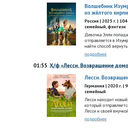
Волшебник Изумр
из жёлтого кирп
Россия | 2025 г. | 10
семейный, фэнтези
Девочка Элли попада
отправляется в Изумр
найти способ вернут
подробнее
01:55
Х/ф «Лесси. Возвращение дом
Лесси. Возвраще
Германия | 2020 г. |
семейный
Лесси находит новый
который отправляется
Лесси и своей внучк
подробнее