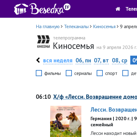
Теле
На главную
Телеканалы
Киносемья
9 апрел
телепрограмма
Киносемья
на 9 апреля 2026 г.
вся неделя
06, пн
07, вт
08, ср
09
фильмы
сериалы
спорт
де
06:10
Х/ф «Лесси. Возвращение дом
Лесси. Возвраще
Германия | 2020 г. |
семейный
Лесси находит новый