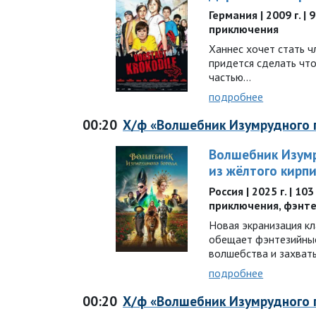
Германия | 2009 г. | 
приключения
Ханнес хочет стать ч
придется сделать что
частью…
подробнее
00:20
Х/ф «Волшебник Изумрудного г
Волшебник Изумр
из жёлтого кирп
Россия | 2025 г. | 10
приключения, фэнт
Новая экранизация кл
обещает фэнтезийны
волшебства и захва
подробнее
00:20
Х/ф «Волшебник Изумрудного г