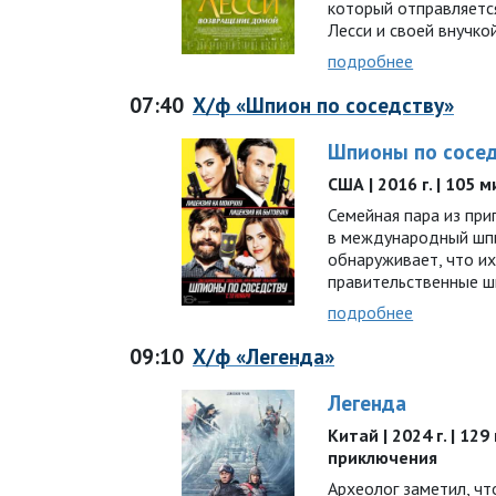
который отправляется
Лесси и своей внучк
подробнее
07:40
Х/ф «Шпион по соседству»
Шпионы по сосе
США | 2016 г. | 105 
Семейная пара из при
в международный шпи
обнаруживает, что и
правительственные 
подробнее
09:10
Х/ф «Легенда»
Легенда
Китай | 2024 г. | 129
приключения
Археолог заметил, чт