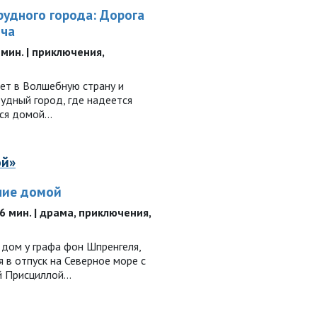
удного города: Дорога
ича
4 мин. | приключения,
ет в Волшебную страну и
удный город, где надеется
ься домой…
ой»
ние домой
 96 мин. | драма, приключения,
 дом у графа фон Шпренгеля,
 в отпуск на Северное море с
ой Присциллой…