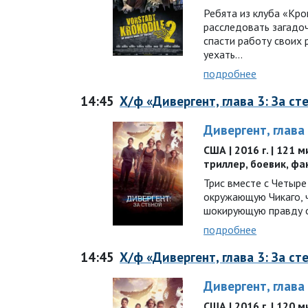
Ребята из клуба «Кр
расследовать загадо
спасти работу своих 
уехать…
подробнее
14:45
Х/ф «Дивергент, глава 3: За ст
Дивергент, глава 
США | 2016 г. | 121 
триллер, боевик, ф
Трис вместе с Четыре
окружающую Чикаго, ч
шокирующую правду 
подробнее
14:45
Х/ф «Дивергент, глава 3: За ст
Дивергент, глава 
США | 2016 г. | 120 