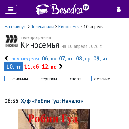
На главную
Телеканалы
Киносемья
10 апреля
телепрограмма
Киносемья
на 10 апреля 2026 г.
вся неделя
06, пн
07, вт
08, ср
09, чт
10, пт
11, сб
12, вс
фильмы
сериалы
спорт
детские
06:35
Х/ф «Робин Гуд: Начало»