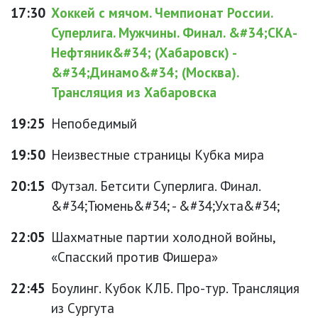
17:30
Хоккей с мячом. Чемпионат России.
Суперлига. Мужчины. Финал. &#34;СКА-
Нефтяник&#34; (Хабаровск) -
&#34;Динамо&#34; (Москва).
Трансляция из Хабаровска
19:25
Непобедимый
19:50
Неизвестные страницы Кубка мира
20:15
Футзал. Бетсити Суперлига. Финал.
&#34;Тюмень&#34; - &#34;Ухта&#34;
22:05
Шахматные партии холодной войны,
«Спасский против Фишера»
22:45
Боулинг. Кубок КЛБ. Про-тур. Трансляция
из Сургута