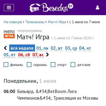
На главную
Телеканалы
Матч! Игра
с 1 июня по 7 июня
телепрограмма
Матч! Игра
c 1 июня по 7 июня 2026 г.
вся неделя
01, пн
02, вт
03, ср
04, чт
05, пт
06, сб
07, вс
фильмы
сериалы
спорт
детские
Понедельник,
1 июня
06:00
Бильярд. &#34;BetBoom Лига
Чемпионов&#34;. Трансляция из Москвы