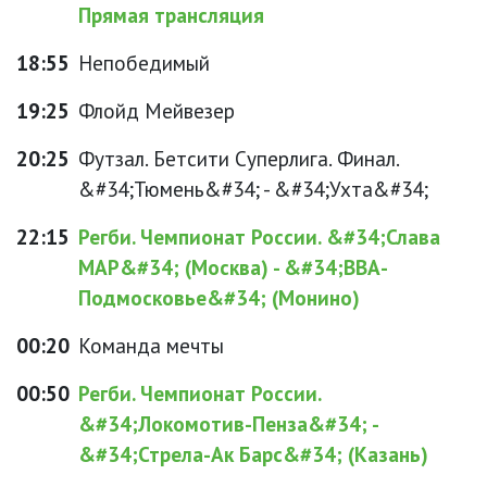
Прямая трансляция
18:55
Непобедимый
19:25
Флойд Мейвезер
20:25
Футзал. Бетсити Суперлига. Финал.
&#34;Тюмень&#34; - &#34;Ухта&#34;
22:15
Регби. Чемпионат России. &#34;Слава
МАР&#34; (Москва) - &#34;ВВА-
Подмосковье&#34; (Монино)
00:20
Команда мечты
00:50
Регби. Чемпионат России.
&#34;Локомотив-Пенза&#34; -
&#34;Стрела-Ак Барс&#34; (Казань)