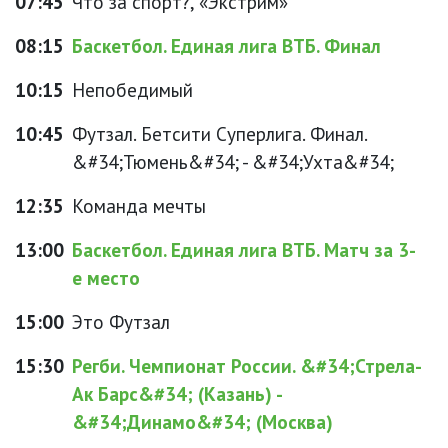
07:45
Что за спорт?, «Экстрим»
08:15
Баскетбол. Единая лига ВТБ. Финал
10:15
Непобедимый
10:45
Футзал. Бетсити Суперлига. Финал.
&#34;Тюмень&#34; - &#34;Ухта&#34;
12:35
Команда мечты
13:00
Баскетбол. Единая лига ВТБ. Матч за 3-
е место
15:00
Это Футзал
15:30
Регби. Чемпионат России. &#34;Стрела-
Ак Барс&#34; (Казань) -
&#34;Динамо&#34; (Москва)