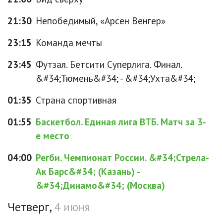
21:30
Непобедимый, «Арсен Венгер»
23:15
Команда мечты
23:45
Футзал. Бетсити Суперлига. Финал.
&#34;Тюмень&#34; - &#34;Ухта&#34;
01:35
Страна спортивная
01:55
Баскетбол. Единая лига ВТБ. Матч за 3-
е место
04:00
Регби. Чемпионат России. &#34;Стрела-
Ак Барс&#34; (Казань) -
&#34;Динамо&#34; (Москва)
Четверг,
4 июня