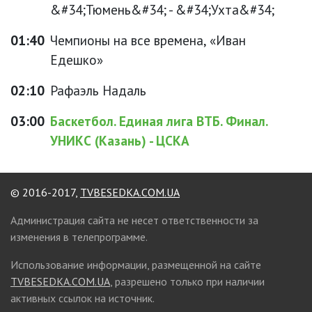
&#34;Тюмень&#34; - &#34;Ухта&#34;
01:40
Чемпионы на все времена, «Иван
Едешко»
02:10
Рафаэль Надаль
03:00
Баскетбол. Единая лига ВТБ. Финал.
УНИКС (Казань) - ЦСКА
© 2016-2017,
TVBESEDKA.COM.UA
Администрация сайта не несет ответственности за
изменения в телепрограмме.
Использование информации, размещенной на сайте
TVBESEDKA.COM.UA
, разрешено только при наличии
активных ссылок на источник.