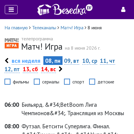
На главную
Телеканалы
Матч! Игра
8 июня
телепрограмма
Матч! Игра
на 8 июня 2026 г.
вся неделя
08, пн
09, вт
10, ср
11, чт
12, пт
13, сб
14, вс
фильмы
сериалы
спорт
детские
06:00
Бильярд. &#34;BetBoom Лига
Чемпионов&#34;. Трансляция из Москвы
08:00
Футзал. Бетсити Суперлига. Финал.