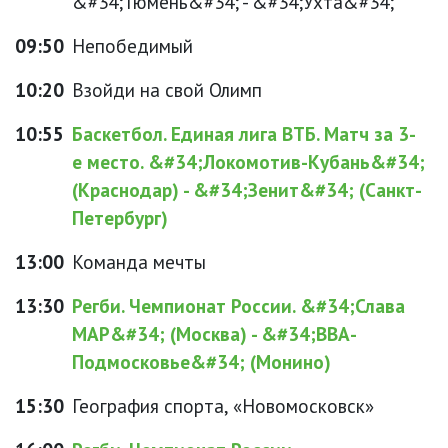
&#34;Тюмень&#34; - &#34;Ухта&#34;
09:50
Непобедимый
10:20
Взойди на свой Олимп
10:55
Баскетбол. Единая лига ВТБ. Матч за 3-
е место. &#34;Локомотив-Кубань&#34;
(Краснодар) - &#34;Зенит&#34; (Санкт-
Петербург)
13:00
Команда мечты
13:30
Регби. Чемпионат России. &#34;Слава
МАР&#34; (Москва) - &#34;ВВА-
Подмосковье&#34; (Монино)
15:30
География спорта, «Новомосковск»