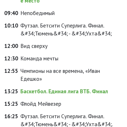
е место
09:40
Непобедимый
10:10
Футзал. Бетсити Суперлига. Финал.
&#34;Тюмень&#34; - &#34;Ухта&#34;
12:00
Вид сверху
12:30
Команда мечты
12:55
Чемпионы на все времена, «Иван
Едешко»
13:25
Баскетбол. Единая лига ВТБ. Финал
15:25
Флойд Мейвезер
16:25
Футзал. Бетсити Суперлига. Финал.
&#34;Тюмень&#34; - &#34;Ухта&#34;.