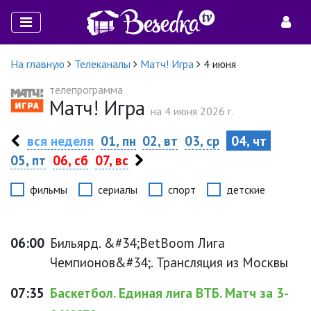
На главную
Телеканалы
Матч! Игра
4 июня
телепрограмма
Матч! Игра
на 4 июня 2026 г.
вся неделя
01, пн
02, вт
03, ср
04, чт
05, пт
06, сб
07, вс
фильмы
сериалы
спорт
детские
06:00
Бильярд. &#34;BetBoom Лига
Чемпионов&#34;. Трансляция из Москвы
07:35
Баскетбол. Единая лига ВТБ. Матч за 3-