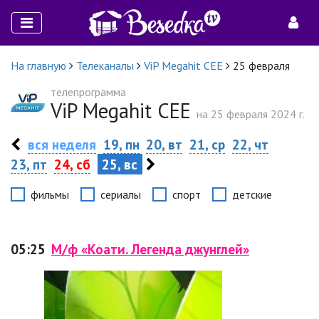
На главную
Телеканалы
ViP Megahit CEE
25 февраля
телепрограмма
ViP Megahit CEE
на 25 февраля 2024 г.
вся неделя
19, пн
20, вт
21, ср
22, чт
23, пт
24, сб
25, вс
фильмы
сериалы
спорт
детские
05:25
М/ф «Коати. Легенда джунглей»