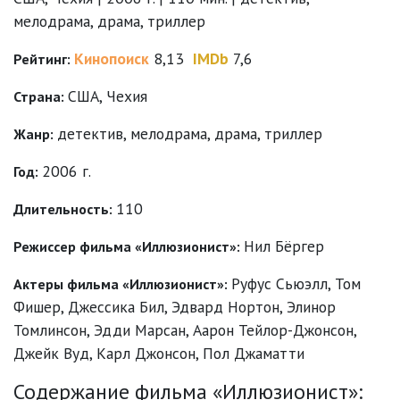
мелодрама, драма, триллер
Кинопоиск
8,13
IMDb
7,6
Рейтинг:
США, Чехия
Страна:
детектив
,
мелодрама
,
драма
,
триллер
Жанр:
2006 г.
Год:
110
Длительность:
Нил Бёргер
Режиссер фильма «Иллюзионист»:
Руфус Сьюэлл
,
Том
Актеры фильма «Иллюзионист»:
Фишер
,
Джессика Бил
,
Эдвард Нортон
,
Элинор
Томлинсон
,
Эдди Марсан
,
Аарон Тейлор-Джонсон
,
Джейк Вуд
,
Карл Джонсон
,
Пол Джаматти
Содержание фильма «Иллюзионист»: