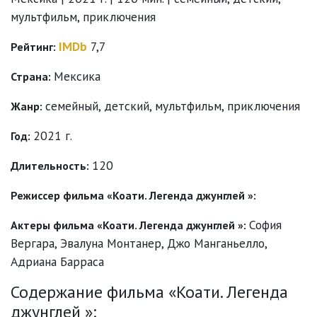
мультфильм, приключения
IMDb
7,7
Рейтинг:
Мексика
Страна:
семейный
,
детский
,
мультфильм
,
приключения
Жанр:
2021 г.
Год:
120
Длительность:
Режиссер фильма «Коати. Легенда джунглей »:
София
Актеры фильма «Коати. Легенда джунглей »:
Вергара
,
Эвалуна Монтанер
,
Джо Манганьелло
,
Адриана Барраса
Содержание фильма «Коати. Легенда
джунглей »: