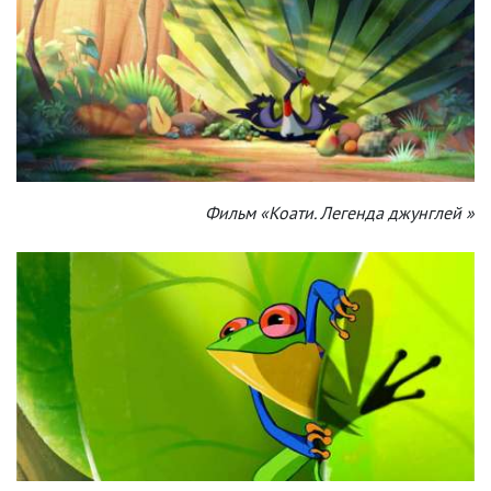
Фильм «Коати. Легенда джунглей »