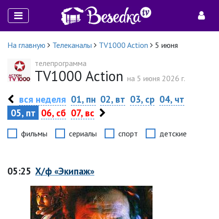
На главную
Телеканалы
TV1000 Action
5 июня
телепрограмма
TV1000 Action
на 5 июня 2026 г.
вся неделя
01, пн
02, вт
03, ср
04, чт
05, пт
06, сб
07, вс
фильмы
сериалы
спорт
детские
05:25
Х/ф «Экипаж»