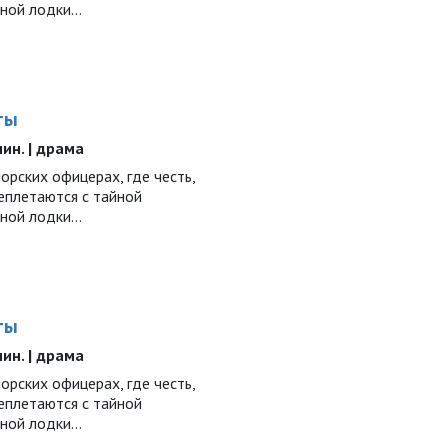
дной лодки…
ты
 мин. | драма
рских офицерах, где честь,
еплетаются с тайной
дной лодки…
ты
 мин. | драма
рских офицерах, где честь,
еплетаются с тайной
дной лодки…