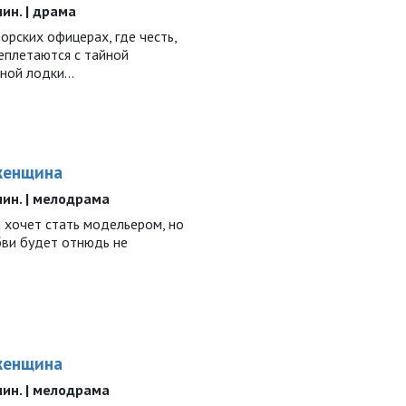
 мин. | драма
рских офицерах, где честь,
еплетаются с тайной
дной лодки…
женщина
 мин. | мелодрама
 хочет стать модельером, но
юбви будет отнюдь не
женщина
 мин. | мелодрама