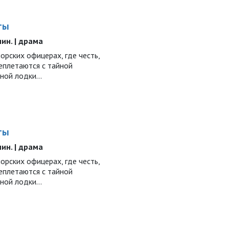
ты
 мин. | драма
рских офицерах, где честь,
еплетаются с тайной
дной лодки…
ты
 мин. | драма
рских офицерах, где честь,
еплетаются с тайной
дной лодки…