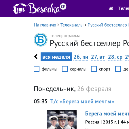
Теле
На главную
Телеканалы
Русский бестселлер 
телепрограмма
Русский бестселлер 
вся неделя
26, пн
27, вт
28, ср
2
фильмы
сериалы
спорт
де
Понедельник,
26 февраля
05:35
Т/с «Берега моей мечты»
Берега моей меч
Россия | 2013 г. | 44