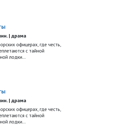
ты
 мин. | драма
рских офицерах, где честь,
еплетаются с тайной
дной лодки…
ты
 мин. | драма
рских офицерах, где честь,
еплетаются с тайной
дной лодки…