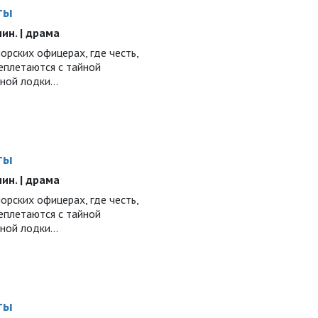
ты
 мин. | драма
рских офицерах, где честь,
еплетаются с тайной
дной лодки…
ты
 мин. | драма
рских офицерах, где честь,
еплетаются с тайной
дной лодки…
ты