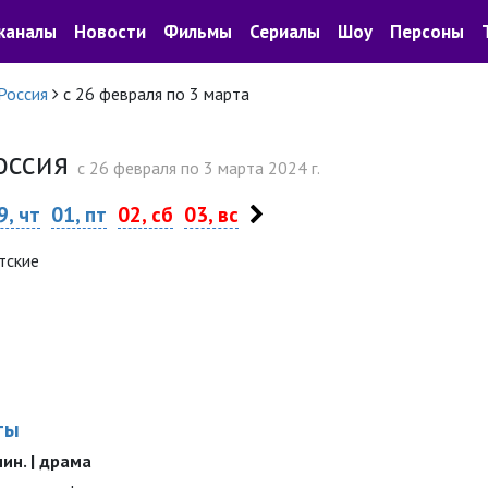
каналы
Новости
Фильмы
Сериалы
Шоу
Персоны
Россия
с 26 февраля по 3 марта
Россия
c 26 февраля по 3 марта 2024 г.
9, чт
01, пт
02, сб
03, вс
тские
ты
 мин. | драма