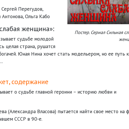
Сергей Перегудов
,
:
я Антонова
,
Ольга Кабо
слабая женщина»:
Постер. Сериал Сильная с
зывает судьбе молодой
жен
сь целая страна, рушатся
богачей. Юная Нина хочет стать модельером, но ее путь к
..
жет, содержание
ывает о судьбе главной героини – историю любви и
ва (Александра Власова) пытается найти свое место на 
ывшем СССР в 90-е.