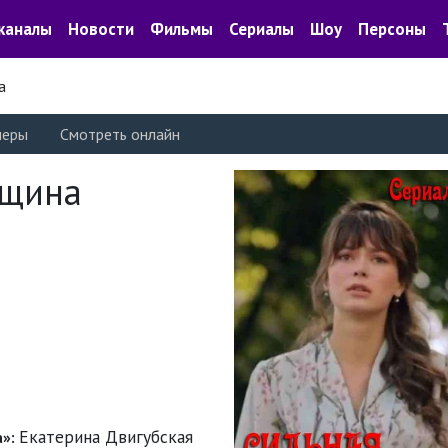
каналы
Новости
Фильмы
Сериалы
Шоу
Персоны
а
леры
Смотреть онлайн
нщина
Екатерина Двигубская
а»: