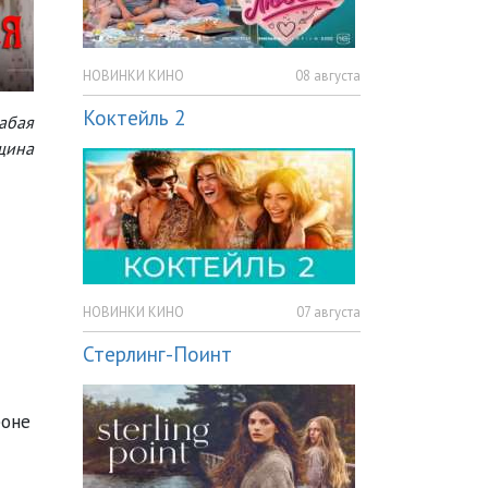
НОВИНКИ КИНО
08 августа
Коктейль 2
лабая
щина
НОВИНКИ КИНО
07 августа
Стерлинг-Поинт
фоне