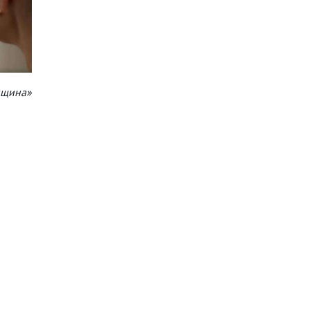
нщина»