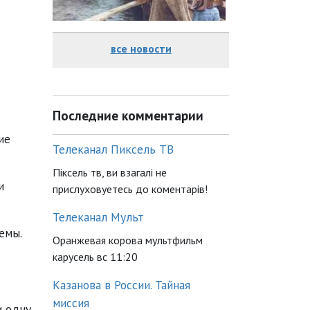
все новости
Последние комментарии
ие
Телеканал Пиксель ТВ
Піксель тв, ви взагалі не
и
прислуховуетесь до коментарів!
Телеканал Мульт
лемы.
Оранжевая корова мультфильм
карусель вс 11:20
Казанова в России. Тайная
миссия
и одну