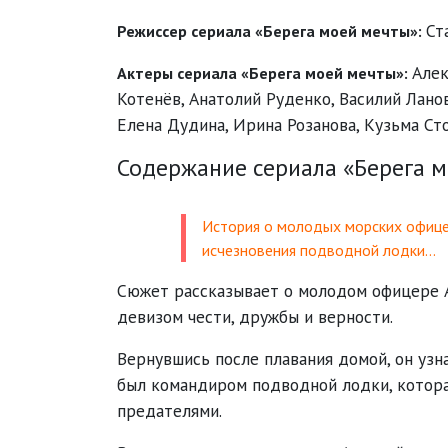
Ст
Режиссер сериала «Берега моей мечты»:
Але
Актеры сериала «Берега моей мечты»:
Котенёв
,
Анатолий Руденко
,
Василий Лано
Елена Дудина
,
Ирина Розанова
,
Кузьма Ст
Содержание сериала «Берега м
История о молодых морских офицер
исчезновения подводной лодки…
Сюжет рассказывает о молодом офицере А
девизом чести, дружбы и верности.
Вернувшись после плавания домой, он узн
был командиром подводной лодки, которая
предателями.