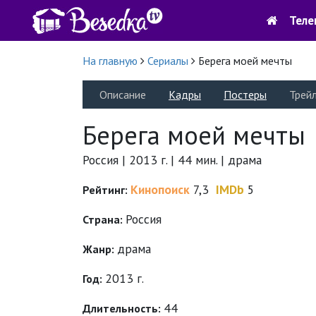
Теле
На главную
Сериалы
Берега моей мечты
Описание
Кадры
Постеры
Трей
Берега моей мечты
Россия | 2013 г. | 44 мин. | драма
Кинопоиск
7,3
IMDb
5
Рейтинг:
Россия
Страна:
драма
Жанр:
2013 г.
Год:
44
Длительность: