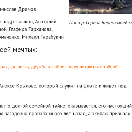
анислав Дремов
ксандр Пашков
,
Анатолий
Постер. Сериал Берега моей 
вой
,
Глафира Тарханова
,
омаченко
,
Михаил Тарабукин
оей мечты»:
ах, где честь, дружба и любовь переплетаются с тайной
лексе Крылове, который служит на флоте и живет под
аёт о долгой семейной тайне: оказывается, его настоящий
 загадочно пропала много лет назад, а экипаж признали