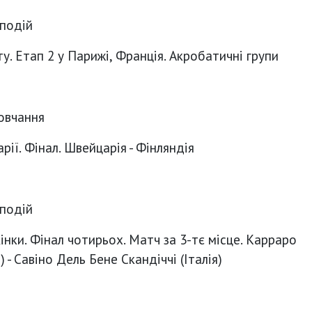
 подій
у. Етап 2 у Парижі, Франція. Акробатичні групи
овчання
рії. Фінал. Швейцарія - Фінляндія
 подій
інки. Фінал чотирьох. Матч за 3-тє місце. Карраро
 - Савіно Дель Бене Скандіччі (Італія)