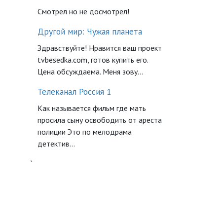
Смотрел но не досмотрел!
Другой мир: Чужая планета
Здравствуйте! Нравится ваш проект
tvbesedka.com, готов купить его.
Цена обсуждаема. Меня зову...
Телеканал Россия 1
Как называется фильм где мать
просила сыну освободить от ареста
полиции Это по мелодрама
детектив...
`