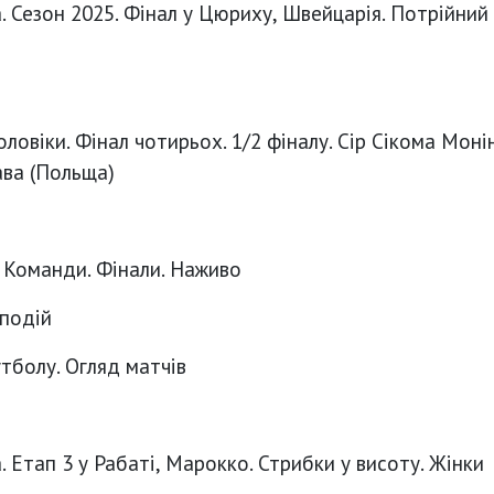
а. Сезон 2025. Фінал у Цюриху, Швейцарія. Потрійний
оловіки. Фінал чотирьох. 1/2 фіналу. Сір Сікома Моні
ава (Польща)
 Команди. Фінали. Наживо
 подій
тболу. Огляд матчів
. Етап 3 у Рабаті, Марокко. Стрибки у висоту. Жінки