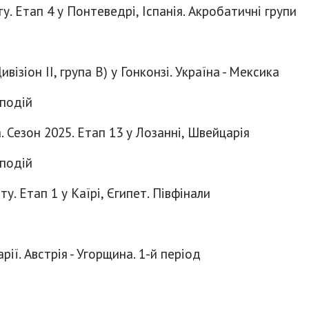
у. Етап 4 у Понтеведрі, Іспанія. Акробатичні групи
візіон ІІ, група B) у Гонконзі. Україна - Мексика
 подій
. Сезон 2025. Етап 13 у Лозанні, Швейцарія
 подій
у. Етап 1 у Каїрі, Єгипет. Півфінали
ії. Австрія - Угорщина. 1-й період