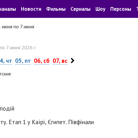
каналы
Новости
Фильмы
Сериалы
Шоу
Персоны
1 июня по 7 июня
по 7 июня 2026 г.
4, чт
05, пт
06, сб
07, вс
тские
 подій
у. Етап 1 у Каїрі, Єгипет. Півфінали