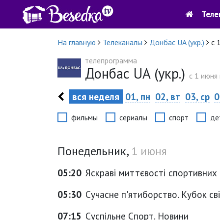
Теле
На главную
Телеканалы
Донбас UA (укр.)
с 
телепрограмма
Донбас UA (укр.)
c 1 июня 
вся неделя
01, пн
02, вт
03, ср
0
фильмы
сериалы
спорт
де
Понедельник,
1 июня
05:20
Яскраві миттєвості спортивних
05:30
Сучасне п'ятиборство. Кубок світ
07:15
Суспільне Спорт. Новини