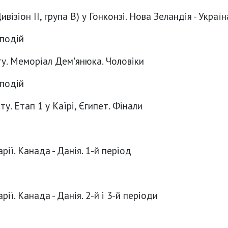
візіон ІІ, група B) у Гонконзі. Нова Зеландія - Україн
 подій
ту. Меморіал Дем'янюка. Чоловіки
 подій
у. Етап 1 у Каїрі, Єгипет. Фінали
рії. Канада - Данія. 1-й період
ії. Канада - Данія. 2-й і 3-й періоди