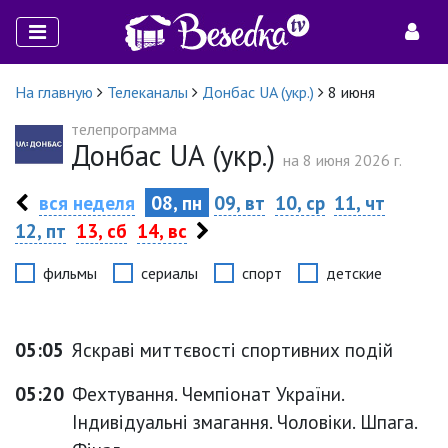
На главную
Телеканалы
Донбас UA (укр.)
8 июня
телепрограмма
Донбас UA (укр.)
на 8 июня 2026 г.
вся неделя
08, пн
09, вт
10, ср
11, чт
12, пт
13, сб
14, вс
фильмы
сериалы
спорт
детские
05:05
Яскраві миттєвості спортивних подій
05:20
Фехтування. Чемпіонат України.
Індивідуальні змагання. Чоловіки. Шпага.