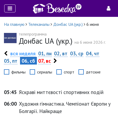
На главную
Телеканалы
Донбас UA (укр.)
6 июня
телепрограмма
Донбас UA (укр.)
на 6 июня 2026 г.
вся неделя
01, пн
02, вт
03, ср
04, чт
05, пт
06, сб
07, вс
фильмы
сериалы
спорт
детские
05:45
Яскраві миттєвості спортивних подій
06:00
Художня гімнастика. Чемпіонат Європи у
Болгарії. Найкраще