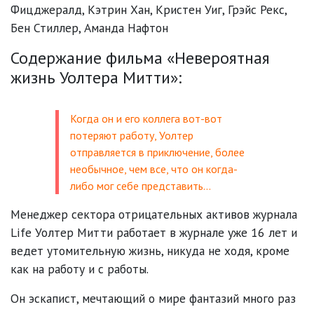
Фицджералд
,
Кэтрин Хан
,
Кристен Уиг
,
Грэйс Рекс
,
Бен Стиллер
,
Аманда Нафтон
Содержание фильма «Невероятная
жизнь Уолтера Митти»:
Когда он и его коллега вот-вот
потеряют работу, Уолтер
отправляется в приключение, более
необычное, чем все, что он когда-
либо мог себе представить…
Менеджер сектора отрицательных активов журнала
Life Уолтер Митти работает в журнале уже 16 лет и
ведет утомительную жизнь, никуда не ходя, кроме
как на работу и с работы.
Он эскапист, мечтающий о мире фантазий много раз